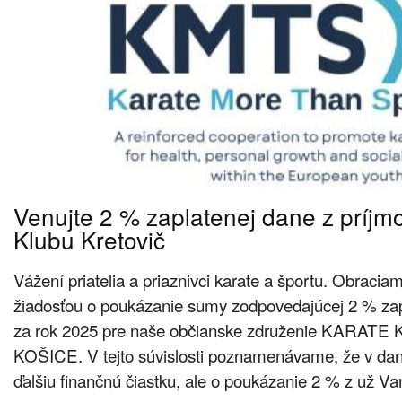
Venujte 2 % zaplatenej dane z príjm
Klubu Kretovič
Vážení priatelia a priaznivci karate a športu. Obraci
žiadosťou o poukázanie sumy zodpovedajúcej 2 % zap
za rok 2025 pre naše občianske združenie KARA
KOŠICE. V tejto súvislosti poznamenávame, že v da
ďalšiu finančnú čiastku, ale o poukázanie 2 % z už V