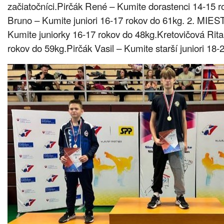
začiatočníci.Pirčák René – Kumite dorastenci 14-15 r
Bruno – Kumite juniori 16-17 rokov do 61kg. 2. MIE
Kumite juniorky 16-17 rokov do 48kg.Kretovičová Rita
rokov do 59kg.Pirčák Vasil – Kumite starší juniori 18-