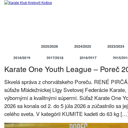
DOMOV
NEWS
2025/2026
2024/2025
2023/2024
VÝSLEDKY
2018/2019
2017/2018
2016/2017
2015/201
FOTOGALÉRIA
VIDEOGALÉRIA
SÚSTREDENIA A SEMINÁR
Karate One Youth League – Poreč 2
2010/2011
2009/2010
2008/2009
2007/200
Skvelá správa z chorvátskeho Poreču. RENÉ PIRČÁ
súťaže Mládežnickej LIgy Svetovej Federácie Karate,
výbornými a kvalitnými súpermi. Súťaž Karate One Y
2026 sa konala od 2. do 5 júla 2026 a zúčastnilo sa je
celého sveta. V kategórii KUMITE kadeti do 63 kg […