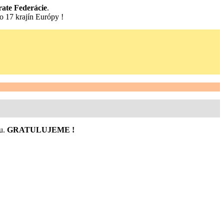
ate Federácie
.
zo 17 krajín Európy !
u.
GRATULUJEME !