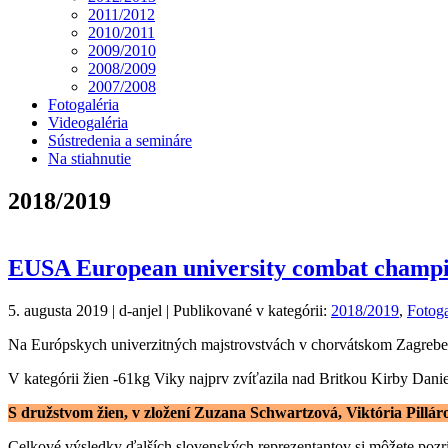
2011/2012
2010/2011
2009/2010
2008/2009
2007/2008
Fotogaléria
Videogaléria
Sústredenia a semináre
Na stiahnutie
2018/2019
EUSA European university combat champi
5. augusta 2019 | d-anjel | Publikované v kategórii:
2018/2019
,
Fotoga
Na Európskych univerzitných majstrovstvách v chorvátskom Zagrebe s
V kategórii žien -61kg Viky najprv zvíťazila nad Britkou Kirby Dani
S družstvom žien, v zložení Zuzana Schwartzová, Viktória Pil
Celkové výsledky ďalších slovenských reprezentantov si môžete pozr