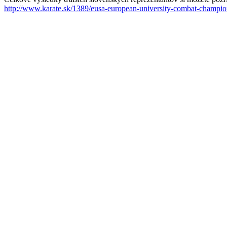
http://www.karate.sk/1389/eusa-european-university-combat-champi