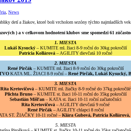
éria
,
News
bliky detí a žiakov, ktoré boli vrcholom sezóny týchto najmladších ve
bronzových ) a v celkovom hodnotení klubov sme spomedzi 61 zúčast
1. MIESTA
Lukáš Kysucký
– KUMITE ml. žiaci 8-9 roční do 30kg pokročilí
Patrícia Kollárová
– AGILITY dievčatá 10 ročné
2. MIESTA
René Pirčák
– KUMITE ml. žiaci 8-9 roční do 30kg pokročilí
TVO
KATA ML. ŽIACI 8-9 roční –
René Pirčák, Lukáš Kysucký, B
3. MIESTA
Rita Kretovičová
– KUMITE ml. žiačky 8-9 ročné do 37kg pokročilé
Plichta Bruno
– KUMITE st. žiaci 10-11 roční do 35kg pokročilí
Sebastián Mišľan
– KATA st. žiaci 10-11 roční začiatočníci
Rita Kretovičová
– AGILITY dievčatá 9 ročné
René Pirčák
– AGILITY chlapci 8 roční
TA ST. ŽIAČKY 10-11 ročné –
Klára Gubová, Patrícia Kollárová,
5. MIESTA
tarína Pirošková – KUMITE st. žiačky 10-11 ročné do 35kg začiatoční