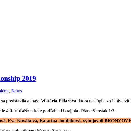
onship 2019
léria
,
News
a predstavila aj naša
Viktória Pillárová
, ktorá nastúpila za Univerzit
elle 4:0. V ďalšom kole podľahla Ukrajinke Diane Shostak 1:3.
lárová, Eva Nováková, Katarína Jombíková, vybojovali BRONZOVÉ
ieť na webe Slovenského zväzu karate.