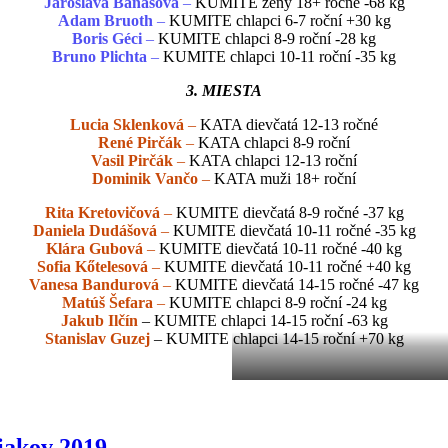
Jaroslava Baňasová
–
KUMITE ženy 18+ ročné -68 kg
Adam Bruoth
–
KUMITE chlapci 6-7 roční +30 kg
Boris Géci
–
KUMITE chlapci 8-9 roční -28 kg
Bruno Plichta
–
KUMITE chlapci 10-11 roční -35 kg
3. MIESTA
Lucia Sklenková
–
KATA dievčatá 12-13 ročné
René Pirčák
–
KATA chlapci 8-9 roční
Vasil Pirčák
–
KATA chlapci 12-13 roční
Dominik Vančo
–
KATA muži 18+ roční
Rita Kretovičová
–
KUMITE dievčatá 8-9 ročné -37 kg
Daniela Dudášová
–
KUMITE dievčatá 10-11 ročné -35 kg
Klára Gubová
–
KUMITE dievčatá 10-11 ročné -40 kg
Sofia Kőtelesová
–
KUMITE dievčatá 10-11 ročné +40 kg
Vanesa Bandurová
–
KUMITE dievčatá 14-15 ročné -47 kg
Matúš Šefara
–
KUMITE chlapci 8-9 roční -24 kg
Jakub Ilčín
– KUMITE chlapci 14-15 roční -63 kg
Stanislav Guzej
– KUMITE chlapci 14-15 roční +70 kg
žiakov 2019