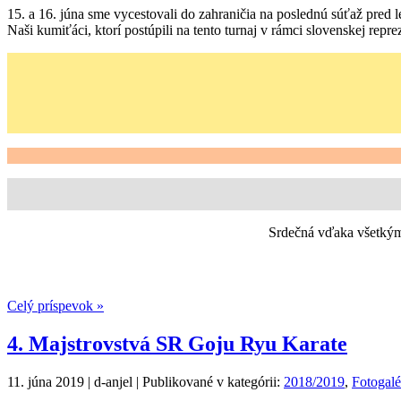
15. a 16. júna sme vycestovali do zahraničia na poslednú súťaž pred
Naši kumiťáci, ktorí postúpili na tento turnaj v rámci slovenskej rep
Srdečná vďaka všetkým
Celý príspevok »
4. Majstrovstvá SR Goju Ryu Karate
11. júna 2019 | d-anjel | Publikované v kategórii:
2018/2019
,
Fotogalé