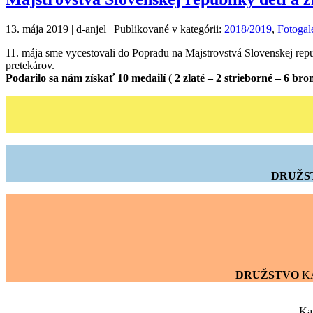
13. mája 2019 | d-anjel | Publikované v kategórii:
2018/2019
,
Fotogal
11. mája sme vycestovali do Popradu na Majstrovstvá Slovenskej repu
pretekárov.
Podarilo sa nám získať 10 medailí ( 2 zlaté – 2 strieborné – 6 
DRUŽS
DRUŽSTVO
KA
Ka