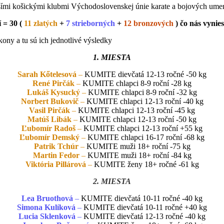
šími košickými klubmi Východoslovenskej únie karate a bojových umen
í =
30
(
11 zlatých
+
7 strieborných
+
12 bronzových
) čo nás vynies
ny a tu sú ich jednotlivé výsledky
1. MIESTA
Sarah Kőtelesová
–
KUMITE dievčatá 12-13 ročné -50 kg
René Pirčák
–
KUMITE chlapci 8-9 roční -28 kg
Lukáš Kysucký
–
KUMITE chlapci 8-9 roční -32 kg
Norbert Bukovič
–
KUMITE chlapci 12-13 roční -40 kg
Vasil Pirčák
–
KUMITE chlapci 12-13 roční -45 kg
Matúš Libák
–
KUMITE chlapci 12-13 roční -50 kg
Ľubomír Radoš
–
KUMITE chlapci 12-13 roční +55 kg
Ľubomír Demský
–
KUMITE chlapci 16-17 roční -68 kg
Patrik Tchúr
–
KUMITE muži 18+ roční -75 kg
Martin Fedor
–
KUMITE muži 18+ roční -84 kg
Viktória Pillárová
–
KUMITE ženy 18+ ročné -61 kg
2. MIESTA
Lea Bruothová
–
KUMITE dievčatá 10-11 ročné -40 kg
Simona Kulíková
–
KUMITE dievčatá 10-11 ročné +40 kg
Lucia Sklenková
–
KUMITE dievčatá 12-13 ročné -40 kg