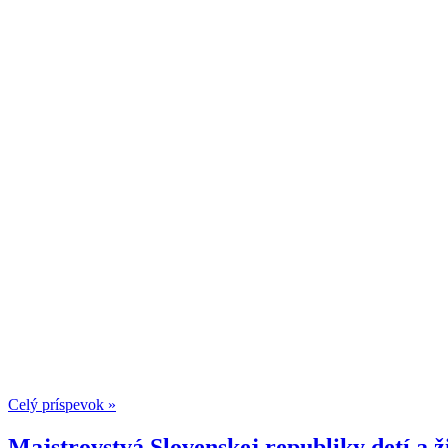
Celý príspevok »
Majstrovstvá Slovenskej republiky detí a 