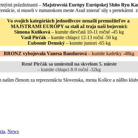
 letnými prázdninami –
Majstrovstá Európy Európskej Shito Ryu Kar
rezentácie, si museli v rumunskom meste Arad zmerať sily s pretekármi 
Vo svojich kategóriách jednotlivcov nenašli premožiteľov a
MAJSTRAMI EURÓPY sa stali až traja naši bojovníci:
Simona Kulíková
– kumite dievčatá 10-11 ročné -45 kg
Vasil Pirčák
– kumite chlapci 12-13 roční -50 kg
Ľubomír Demský
– kumite juniori -65 kg
BRONZ vybojovala Vanesa Bandurová
– kumite kadetky -48kg
René Pirčák sa umiestnil na skvelom 5. mieste
– kumite chlapci 8-9 roční -32kg
 našim členom za reprezentáciu Slovenska, mesta Košice a nášho klub
ria
,
News