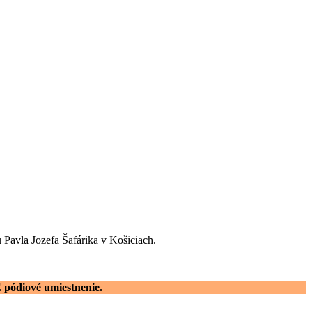
u Pavla Jozefa Šafárika v Košiciach.
 pódiové umiestnenie.