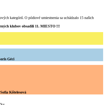
kových kategórií. O pódiové umiestnenia sa uchádzalo 15 našich
nených klubov obsadili 11. MIESTO !!!
oris Géci
 Sofia Kőtelesová
čky