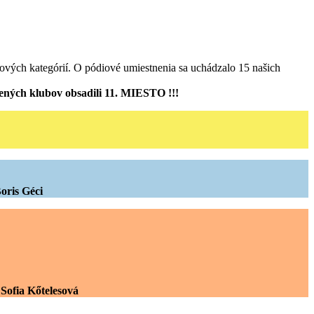
kových kategórií. O pódiové umiestnenia sa uchádzalo 15 našich
nených klubov obsadili 11. MIESTO !!!
oris Géci
 Sofia Kőtelesová