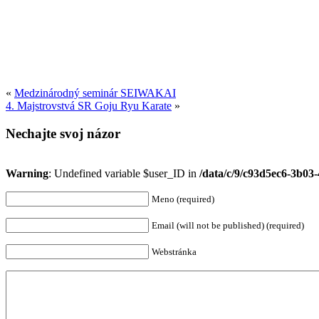
«
Medzinárodný seminár SEIWAKAI
4. Majstrovstvá SR Goju Ryu Karate
»
Nechajte svoj názor
Warning
: Undefined variable $user_ID in
/data/c/9/c93d5ec6-3b0
Meno (required)
Email (will not be published) (required)
Webstránka