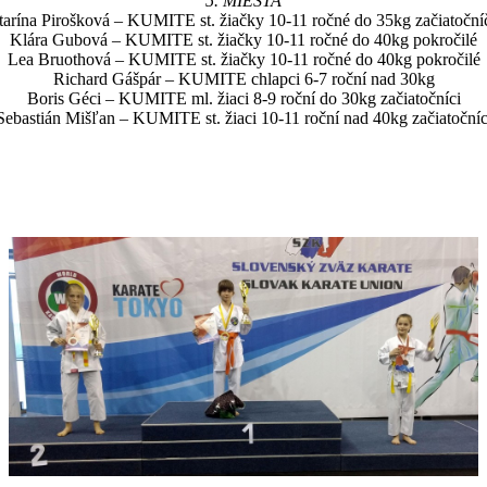
5. MIESTA
tarína Pirošková – KUMITE st. žiačky 10-11 ročné do 35kg začiatoční
Klára Gubová – KUMITE st. žiačky 10-11 ročné do 40kg pokročilé
Lea Bruothová – KUMITE st. žiačky 10-11 ročné do 40kg pokročilé
Richard Gášpár – KUMITE chlapci 6-7 roční nad 30kg
Boris Géci – KUMITE ml. žiaci 8-9 roční do 30kg začiatočníci
Sebastián Mišľan – KUMITE st. žiaci 10-11 roční nad 40kg začiatočníc