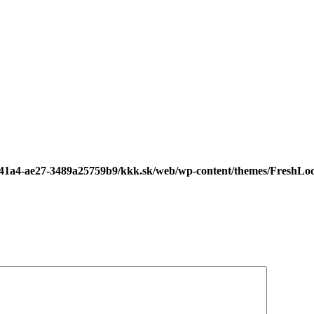
3-41a4-ae27-3489a25759b9/kkk.sk/web/wp-content/themes/FreshL