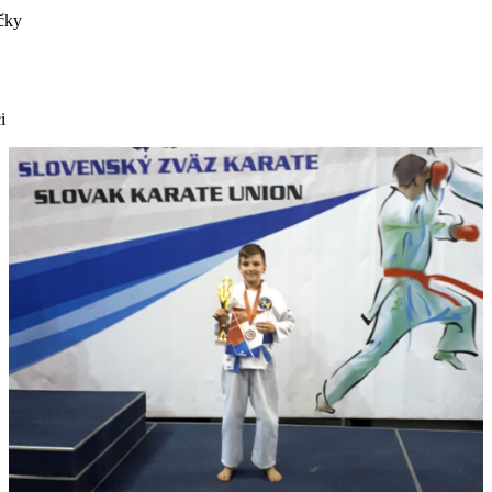
čky
i