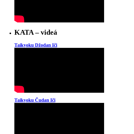
KATA – videá
Taikyoku Džodan Iči
Taikyoku Čudan Iči