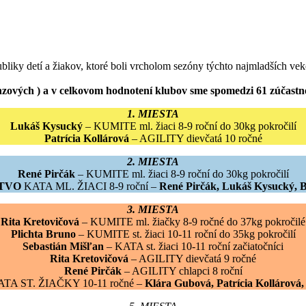
bliky detí a žiakov, ktoré boli vrcholom sezóny týchto najmladších ve
bronzových ) a v celkovom hodnotení klubov sme spomedzi 61 zúčast
1. MIESTA
Lukáš Kysucký
– KUMITE ml. žiaci 8-9 roční do 30kg pokročilí
Patrícia Kollárová
– AGILITY dievčatá 10 ročné
2. MIESTA
René Pirčák
– KUMITE ml. žiaci 8-9 roční do 30kg pokročilí
TVO
KATA ML. ŽIACI 8-9 roční –
René Pirčák, Lukáš Kysucký, B
3. MIESTA
Rita Kretovičová
– KUMITE ml. žiačky 8-9 ročné do 37kg pokročilé
Plichta Bruno
– KUMITE st. žiaci 10-11 roční do 35kg pokročilí
Sebastián Mišľan
– KATA st. žiaci 10-11 roční začiatočníci
Rita Kretovičová
– AGILITY dievčatá 9 ročné
René Pirčák
– AGILITY chlapci 8 roční
TA ST. ŽIAČKY 10-11 ročné –
Klára Gubová, Patrícia Kollárová,