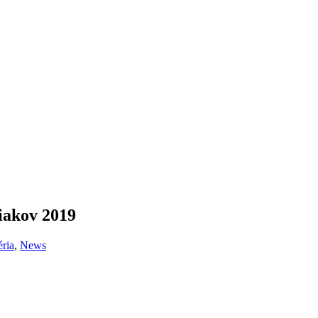
žiakov 2019
éria
,
News