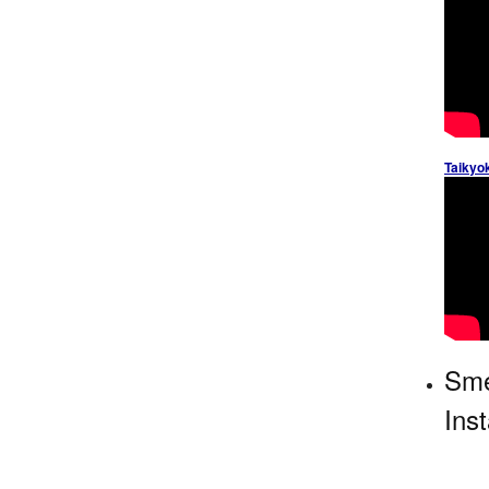
Taikyo
Sme
Ins