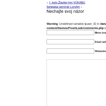
«
1. kolo Žiackej ligy VÚKABU
Seiwakai seminár Londýn
»
Nechajte svoj názor
Warning
: Undefined variable $user_ID in
/dat
content/themes/FreshLook/comments.php
o
Meno (req
Email (wil
Webstrán