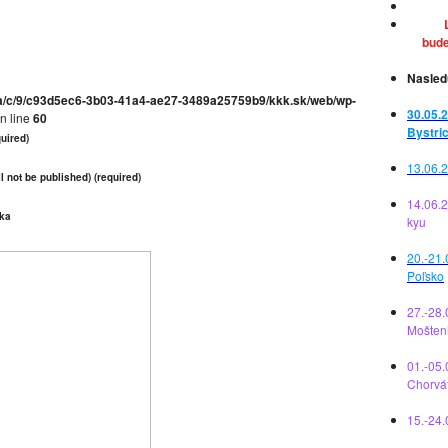
bude
Nasled
a/c/9/c93d5ec6-3b03-41a4-ae27-3489a25759b9/kkk.sk/web/wp-
30.05.2
n line
60
Bystri
uired)
13.06.2
l not be published) (required)
14.06.
ka
kyu
20.-21.
Poľsko
27.-28.
Mošten
01.-05.
Chorvá
15.-24