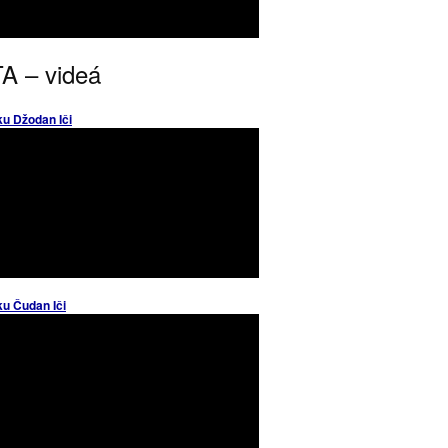
A – videá
ku Džodan Iči
ku Čudan Iči