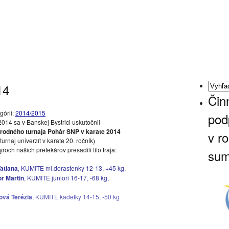
14
Čin
górii:
2014/2015
pod
2014 sa v Banskej Bystrici uskutočnil
árodného turnaja Pohár SNP v karate 2014
v r
urnaj univerzít v karate 20. ročník)
roch našich pretekárov presadili títo traja:
sum
Tatiana
, KUMITE ml.dorastenky 12-13, +45 kg,
r Martin
, KUMITE juniori 16-17, -68 kg,
vá Terézia
, KUMITE kadetky 14-15, -50 kg