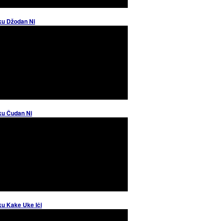
ku Džodan Ni
ku Čudan Ni
ku Kake Uke Iči