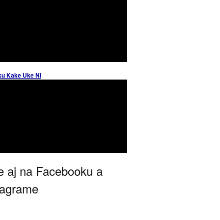
ku Kake Uke Ni
 aj na Facebooku a
tagrame