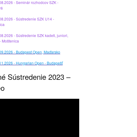
08.2026 - Seminár rozhodcov SZK -
vá
08.2026 - Sústredenie SZK U14 -
ica
08.2026 - Sústredenie SZK kadeti, juniori,
 - Moštenica
.09.2026 - Budapest Open, Maďarsko
11.2026 - Hungarian Open - Budapešť
né Sústredenie 2023 –
eo