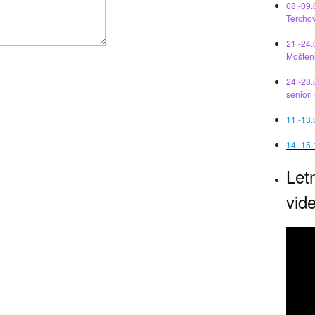
08.-09.
Tercho
21.-24.
Mošten
24.-28.
seniori
11.-13
14.-15.
Let
vid