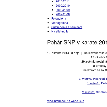
2010/2011
2009/2010
2008/2009
2007/2008
Fotogaléria
Videogaléria
Sústredenia a semináre
Na stiahnutie
Pohár SNP v karate 20
12. októbra 2014 | d-anjel | Publikované v kate
12. októbra 
29. ročník medzin
(Európsky t
na ktorom sa zo šty
Pillárová 
1. miesto:
Fedo
1. miesto:
Smetano
3. miesto:
Viac informácii na webe SZK