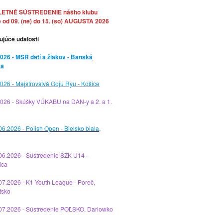
LETNÉ SÚSTREDENIE nášho klubu
 od 09. (ne) do 15. (so) AUGUSTA 2026
ujúce udalosti
026 - MSR detí a žiakov - Banská
ca
026 - Majstrovstvá Goju Ryu - Košice
2026 - Skúšky VÚKABU na DAN-y a 2. a 1.
06.2026 - Polish Open - Bielsko biala,
06.2026 - Sústredenie SZK U14 -
ica
07.2026 - K1 Youth League - Poreč,
tsko
.07.2026 - Sústredenie POĽSKO, Darlowko