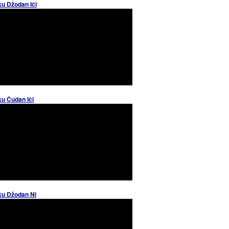
ku Džodan Iči
ku Čudan Iči
ku Džodan Ni