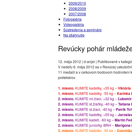
2009/2010
2008/2009
2007/2008
Fotogaléria
Videogaléria
Sústredenia a semináre
Na stiahnutie
Revúcky pohár mládež
12. mája 2012 | d-anjel | Publikované v kategór
V nedeľu 6. mája 2012 sa v Revúcej uskutočni
11 medailí a v celkovom bodovom hodnotení kl
pretekárov.
1. miesto
, KUMITE kadetky, +55 kg –
Viktória
1. miesto
, KUMITE kadetky, -55 kg –
Karinka 
2. miesto
, KUMITE ml.žiaci, +32 kg –
Ľubomí
2. miesto
, KUMITE st.žiačky, -40 kg –
Tatiana 
2. miesto
, KUMITE st.žiaci, -40 kg –
Patrik Tc
2. miesto
, KUMITE kadetky, +55 kg –
Jarosla
2. miesto
, KUMITE kadeti, -60 kg –
Martin Fe
2. miesto
, KUMITE juniorky, BRH –
Marigona
3. miesto
, KUMITE kadetky, -55 kg –
Dominik