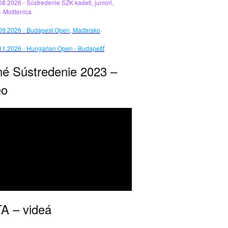
08.2026 - Sústredenie SZK kadeti, juniori,
 - Moštenica
.09.2026 - Budapest Open, Maďarsko
11.2026 - Hungarian Open - Budapešť
né Sústredenie 2023 –
eo
A – videá