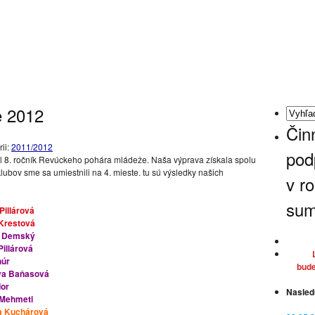
e 2012
Čin
ii:
2011/2012
pod
l 8. ročník Revúckeho pohára mládeže. Naša výprava získala spolu
ubov sme sa umiestnili na 4. mieste. tu sú výsledky našich
v r
sum
 Pillárová
Krestová
r Demský
Pillárová
húr
bude
va Baňasová
dor
Nasled
 Mehmeti
a Kuchárová