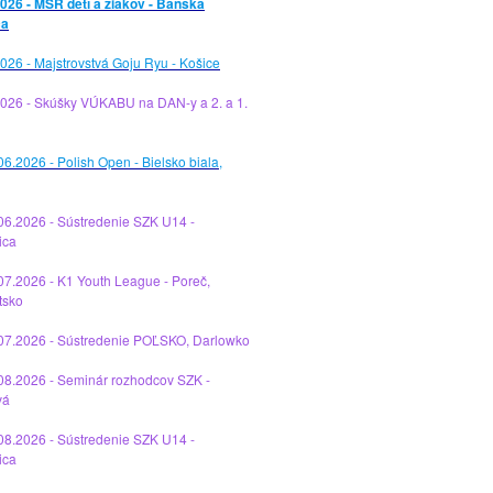
026 - MSR detí a žiakov - Banská
ca
026 - Majstrovstvá Goju Ryu - Košice
2026 - Skúšky VÚKABU na DAN-y a 2. a 1.
06.2026 - Polish Open - Bielsko biala,
06.2026 - Sústredenie SZK U14 -
ica
07.2026 - K1 Youth League - Poreč,
tsko
.07.2026 - Sústredenie POĽSKO, Darlowko
08.2026 - Seminár rozhodcov SZK -
vá
08.2026 - Sústredenie SZK U14 -
ica