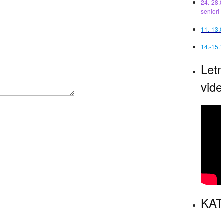
24.-28.
seniori
11.-13
14.-15.
Let
vid
KAT