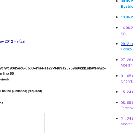
30.05.2
Bystri
13.06.2
14.06.
kyu
ov 2012 – víťazi
20.-21.
Poľsko
27.-28.
Mošten
a/c/9/c93d5ec6-3b03-41a4-ae27-3489a25759b9/kkk.sk/web/wp-
n line
60
01.-05.
uired)
Chorvá
l not be published) (required)
15.-24
08.-09.
ka
Tercho
21.-24.
Mošten