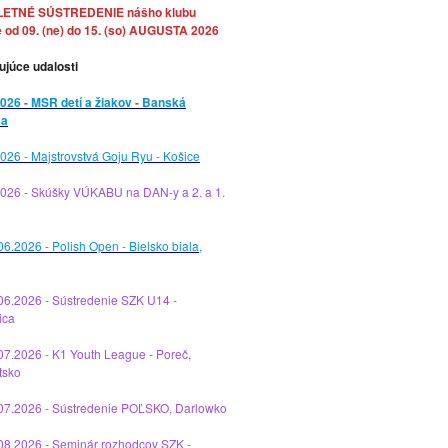
LETNÉ SÚSTREDENIE nášho klubu
 od 09. (ne) do 15. (so) AUGUSTA 2026
ujúce udalosti
026 - MSR detí a žiakov - Banská
ca
026 - Majstrovstvá Goju Ryu - Košice
2026 - Skúšky VÚKABU na DAN-y a 2. a 1.
06.2026 - Polish Open - Bielsko biala,
06.2026 - Sústredenie SZK U14 -
ica
07.2026 - K1 Youth League - Poreč,
tsko
.07.2026 - Sústredenie POĽSKO, Darlowko
08.2026 - Seminár rozhodcov SZK -