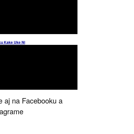
ku Kake Uke Ni
 aj na Facebooku a
tagrame