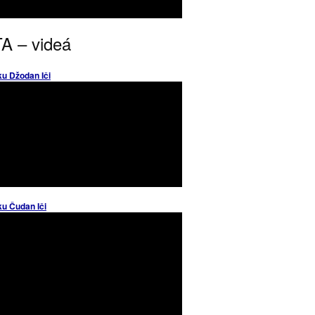
A – videá
ku Džodan Iči
ku Čudan Iči