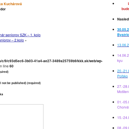
ka Kuchárová
bude
edor
Nasled
30.05.2
Bystri
r seniorov SZK – 1. kolo
uniorov – 2.kolo
»
13.06.2
14.06.
kyu
a/c/9/c93d5ec6-3b03-41a4-ae27-3489a25759b9/kkk.sk/web/wp-
n line
60
20.-21.
uired)
Poľsko
l not be published) (required)
27.-28.
Mošten
ka
01.-05.
Chorvá
15.-24
08.-09.