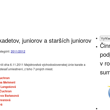
detov, juniorov a starších juniorov
Čin
ategórii:
2011/2012
pod
v r
nili dňa 6.11.2011 Majstrovstvá východoslovenskej únie karate a
desať umiestnení, z toho 7 prvých miest.
sum
Čuchran
na Mehmeti
a Langošová
 Čuchran
ava Baňasová
restová
vá