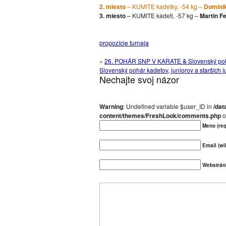
2. miesto
– KUMITE kadetky, -54 kg –
Domini
3. miesto
– KUMITE kadeti, -57 kg –
Martin F
propozície turnaja
«
26. POHÁR SNP V KARATE & Slovenský pohá
Slovenský pohár kadetov, juniorov a starších j
Nechajte svoj názor
Warning
: Undefined variable $user_ID in
/dat
content/themes/FreshLook/comments.php
o
Meno (req
Email (wil
Webstrán