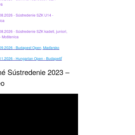
vá
08.2026 - Sústredenie SZK U14 -
ica
08.2026 - Sústredenie SZK kadeti, juniori,
 - Moštenica
.09.2026 - Budapest Open, Maďarsko
11.2026 - Hungarian Open - Budapešť
né Sústredenie 2023 –
eo