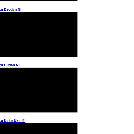
ku Džodan Ni
ku Čudan Ni
ku Kake Uke Iči