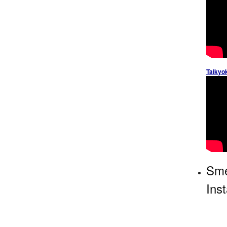
Taikyo
Sme
Ins