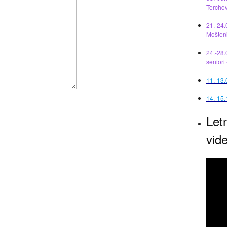
Tercho
21.-24.
Mošten
24.-28.
seniori
11.-13
14.-15.
Let
vid