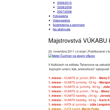
2009/2010
2008/2009
2007/2008
Fotogaléria
Videogaléria
Sústredenia a semináre
Na stiahnutie
Majstrovstvá VÚKABU ka
20. novembra 2011 | d-anjel | Publikované v k
V Košiciach na sídlisku Ťahanovce sa uskutoč
bojových umení, kde „kretovičovci“ vybojovali 
1. miesto
– KUMITE st. juniori, BRH –
Matej 
1. miesto
– KUMITE juniorky, -53 kg –
Marigo
1. miesto
– KUMITE st. juniorky, -60 kg –
Júli
1. miesto
– KUMITE st. juniori, -78 kg –
Matej
1. miesto
– KUMITE kadetky, +54 kg –
Jarosl
1. miesto
– KUMITE kadetky, -54 kg –
Karin K
1. miesto
– KATA st. juniorky –
Júlia Langošo
2. miesto
– KATA kadeti,
Martin Fedor