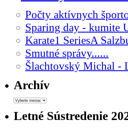
Počty aktívnych šport
Sparing day - kumite 
Karate1 SeriesA Salzb
Smutné správy......
Šlachtovský Michal - 
Archív
Archív
Letné Sústredenie 20