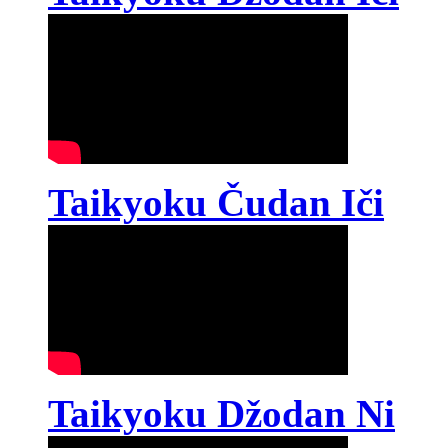
Taikyoku Čudan Iči
Taikyoku Džodan Ni