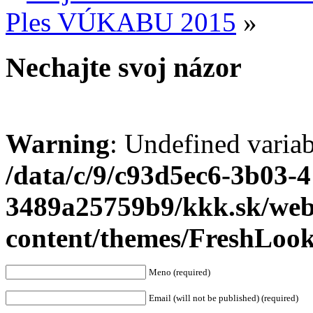
Ples VÚKABU 2015
»
Nechajte svoj názor
Warning
: Undefined varia
/data/c/9/c93d5ec6-3b03-
3489a25759b9/kkk.sk/we
content/themes/FreshLoo
Meno (required)
Email (will not be published) (required)