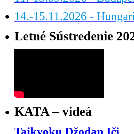
14.-15.11.2026 - Hungar
Letné Sústredenie 20
KATA – videá
Taikyoku Džodan Iči