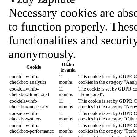
Necessary cookies are abso
to function properly. Thes
functionalities and securit
anonymously.
Dĺžka
Cookie
trvania
cookielawinfo-
11
This cookie is set by GDPR Co
checkbox-analytics
months
cookies in the category "Analy
cookielawinfo-
11
The cookie is set by GDPR cook
checkbox-functional
months
"Functional".
cookielawinfo-
11
This cookie is set by GDPR Coo
checkbox-necessary
months
cookies in the category "Nece
cookielawinfo-
11
This cookie is set by GDPR Co
checkbox-others
months
cookies in the category "Other
cookielawinfo-
11
This cookie is set by GDPR Co
checkbox-performance
months
cookies in the category "Perf