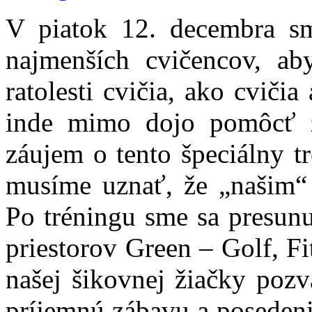
V piatok 12. decembra sme
najmenších cvičencov, aby
ratolesti cvičia, ako cvič
inde mimo dojo pomôcť z
záujem o tento špeciálny t
musíme uznať, že „našim“ 
Po tréningu sme sa presunu
priestorov Green – Golf, Fi
našej šikovnej žiačky pozv
príjemnú zábavu a posedeni