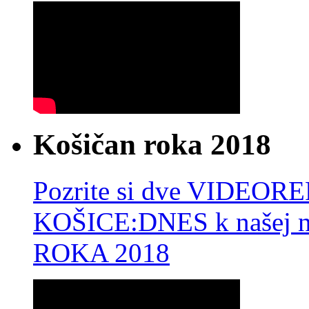
Košičan roka 2018
Pozrite si dve VIDEO
KOŠICE:DNES k našej 
ROKA 2018