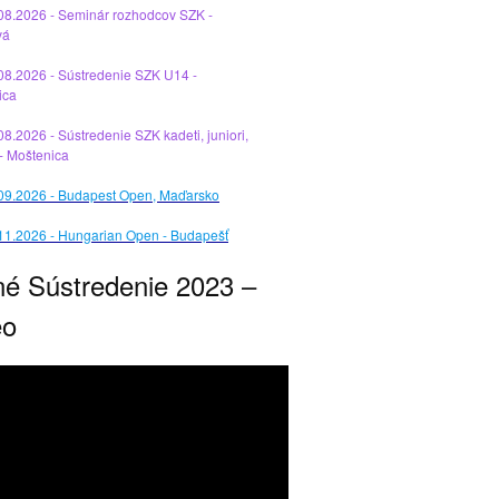
08.2026 - Seminár rozhodcov SZK -
vá
08.2026 - Sústredenie SZK U14 -
ica
08.2026 - Sústredenie SZK kadeti, juniori,
 - Moštenica
.09.2026 - Budapest Open, Maďarsko
11.2026 - Hungarian Open - Budapešť
né Sústredenie 2023 –
eo