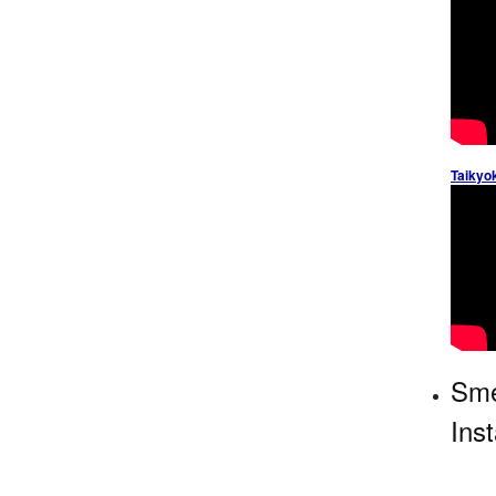
Taikyo
Sme
Ins