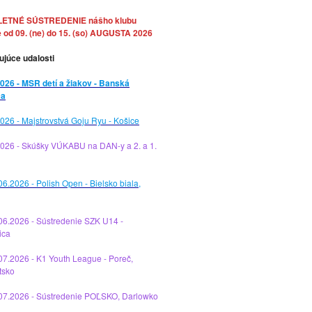
LETNÉ SÚSTREDENIE nášho klubu
 od 09. (ne) do 15. (so) AUGUSTA 2026
ujúce udalosti
026 - MSR detí a žiakov - Banská
ca
026 - Majstrovstvá Goju Ryu - Košice
2026 - Skúšky VÚKABU na DAN-y a 2. a 1.
06.2026 - Polish Open - Bielsko biala,
06.2026 - Sústredenie SZK U14 -
ica
07.2026 - K1 Youth League - Poreč,
tsko
.07.2026 - Sústredenie POĽSKO, Darlowko