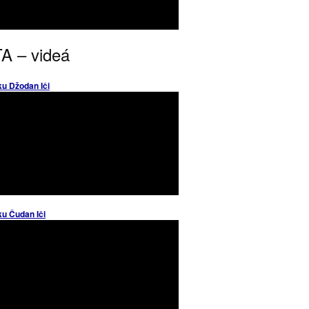
A – videá
ku Džodan Iči
ku Čudan Iči