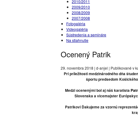
2010/2011
2009/2010
2008/2009
2007/2008
Fotogaléria
Videogaléria
Sústredenia a semináre
Na stiahnutie
Ocenený Patrik
29. novembra 2018 | d-anjel | Publikované v k
Pri príležitosti medzinárodného dňa študent
športu predsedom Košického
Medzi ocenenými bol aj náš karatista
Patr
Slovenska a vicemajster Európskych 
Patrikovi Ďakujeme za vzornú reprezentá
kra