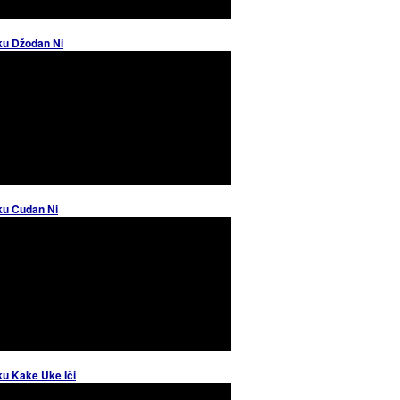
ku Džodan Ni
ku Čudan Ni
ku Kake Uke Iči