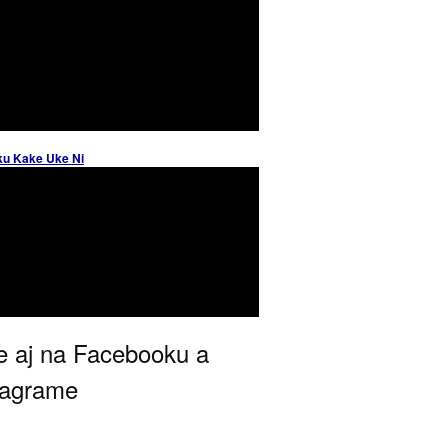
ku Kake Uke Ni
 aj na Facebooku a
tagrame