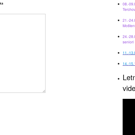
08.-09.
ka
Tercho
21.-24.
Mošten
24.-28.
seniori
11.-13
14.-15.
Let
vid