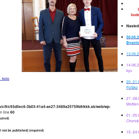
bude
Nasled
30.05.2
Bystri
13.06.2
14.06.
kyu
. kolo
20.-21.
Poľsko
27.-28.
Mošten
a/c/9/c93d5ec6-3b03-41a4-ae27-3489a25759b9/kkk.sk/web/wp-
n line
60
01.-05.
uired)
Chorvá
l not be published) (required)
15.-24