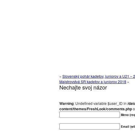
«
Slovenský pohár kadetov, juniorov a U21 – 2
Majstrovstvá SR kadetov a juniorov 2018
»
Nechajte svoj názor
Warning
: Undefined variable $user_ID in
/dat
content/themes/FreshLook/comments.php
o
Meno (req
Email (wil