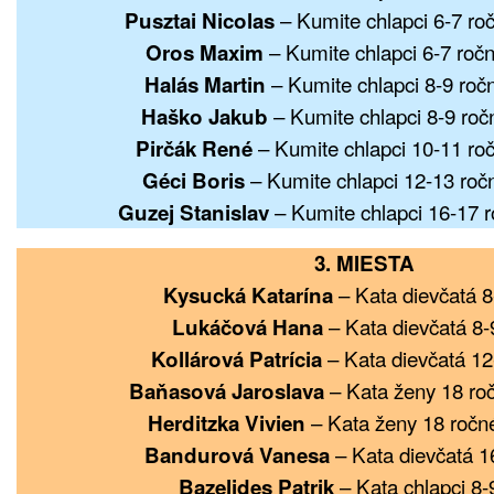
– Kumite chlapci 6-7 roč
Pusztai Nicolas
– Kumite chlapci 6-7 ročn
Oros Maxim
– Kumite chlapci 8-9 ročn
Halás Martin
– Kumite chlapci 8-9 roč
Haško Jakub
– Kumite chlapci 10-11 roč
Pirčák René
– Kumite chlapci 12-13 ročn
Géci Boris
– Kumite chlapci 16-17 r
Guzej Stanislav
3. MIESTA
– Kata dievčatá 8
Kysucká Katarína
– Kata dievčatá 8-
Lukáčová Hana
– Kata dievčatá 12
Kollárová Patrícia
– Kata ženy 18 roč
Baňasová Jaroslava
– Kata ženy 18 ročné
Herditzka Vivien
– Kata dievčatá 1
Bandurová Vanesa
– Kata chlapci 8-
Bazelides Patrik