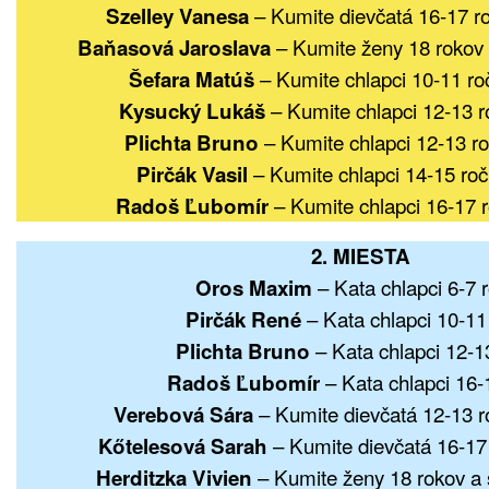
– Kumite dievčatá 16-17 r
Szelley Vanesa
– Kumite ženy 18 rokov a
Baňasová Jaroslava
– Kumite chlapci 10-11 ro
Šefara Matúš
– Kumite chlapci 12-13 r
Kysucký Lukáš
– Kumite chlapci 12-13 ro
Plichta Bruno
– Kumite chlapci 14-15 roč
Pirčák Vasil
– Kumite chlapci 16-17 r
Radoš Ľubomír
2. MIESTA
– Kata chlapci 6-7 
Oros Maxim
– Kata chlapci 10-11
Pirčák René
– Kata chlapci 12-1
Plichta Bruno
– Kata chlapci 16-
Radoš Ľubomír
– Kumite dievčatá 12-13 r
Verebová Sára
– Kumite dievčatá 16-17
Kőtelesová Sarah
– Kumite ženy 18 rokov a s
Herditzka Vivien