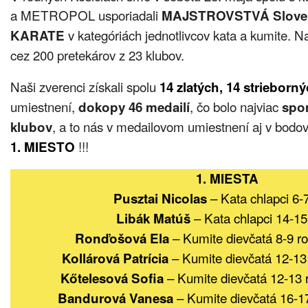
a METROPOL usporiadali
MAJSTROVSTVÁ Sloven
v kategóriách jednotlivcov kata a kumite. Na
KARATE
cez 200 pretekárov z 23 klubov.
Naši zverenci získali spolu
14 zlatých, 14 strieborn
umiestnení,
, čo bolo najviac
dokopy 46 medailí
spo
, a to nás v medailovom umiestnení aj v bodove
klubov
!!!
1. MIESTO
1. MIESTA
– Kata chlapci 6-7
Pusztai Nicolas
– Kata chlapci 14-15
Libák Matúš
– Kumite dievčatá 8-9 r
Ronďošová Ela
– Kumite dievčatá 12-13
Kollárová Patrícia
– Kumite dievčatá 12-13 
Kőtelesová Sofia
– Kumite dievčatá 16-1
Bandurová Vanesa