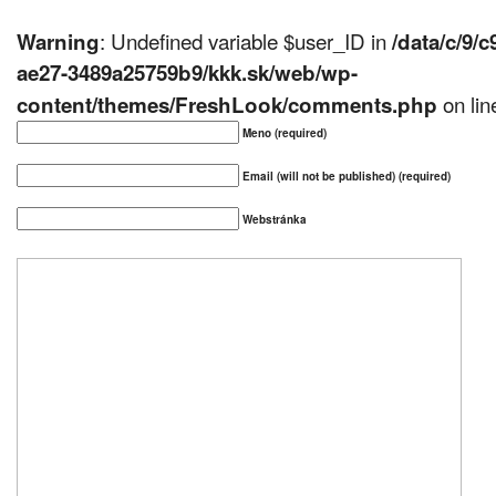
: Undefined variable $user_ID in
Warning
/data/c/9/
ae27-3489a25759b9/kkk.sk/web/wp-
on li
content/themes/FreshLook/comments.php
Meno (required)
Email (will not be published) (required)
Webstránka