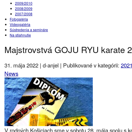
2009/2010
2008/2009
2007/2008
Fotogaléria
Videogaléria
Sústredenia a semináre
Na stiahnutie
Majstrovstvá GOJU RYU karate 
31. mája 2022 | d-anjel | Publikované v kategórii:
2021
News
V rodných Košiciach sme v sobotu 28. mája spolu s 