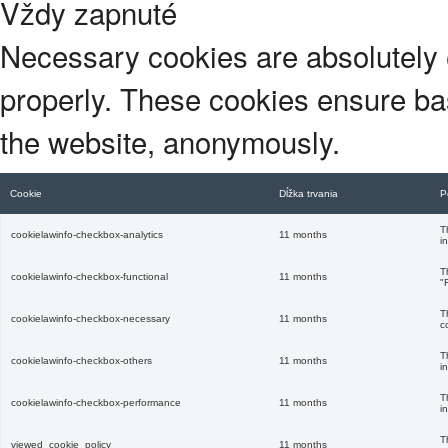
Vždy zapnuté
Necessary cookies are absolutely e
properly. These cookies ensure basi
the website, anonymously.
Cookie
Dĺžka trvania
P
T
cookielawinfo-checkbox-analytics
11 months
i
T
cookielawinfo-checkbox-functional
11 months
"
T
cookielawinfo-checkbox-necessary
11 months
c
T
cookielawinfo-checkbox-others
11 months
i
T
cookielawinfo-checkbox-performance
11 months
i
T
viewed_cookie_policy
11 months