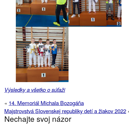
Výsledky a všetko o súťaži
«
14. Memoriál Michala Bozogáňa
Majstrovstvá Slovenskej republiky detí a žiakov 2022
Nechajte svoj názor