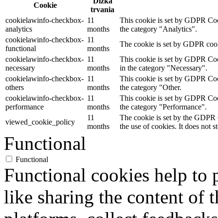
Dĺžka
Cookie
trvania
cookielawinfo-checkbox-
11
This cookie is set by GDPR Cook
analytics
months
the category "Analytics".
cookielawinfo-checkbox-
11
The cookie is set by GDPR cooki
functional
months
cookielawinfo-checkbox-
11
This cookie is set by GDPR Cook
necessary
months
in the category "Necessary".
cookielawinfo-checkbox-
11
This cookie is set by GDPR Cook
others
months
the category "Other.
cookielawinfo-checkbox-
11
This cookie is set by GDPR Cook
performance
months
the category "Performance".
11
The cookie is set by the GDPR C
viewed_cookie_policy
months
the use of cookies. It does not s
Functional
Functional
Functional cookies help to p
like sharing the content of 