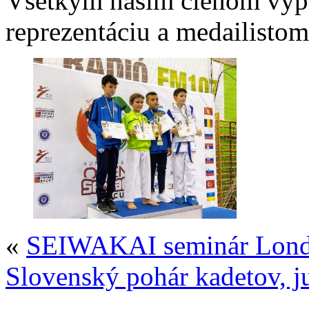
Všetkým našim členom výp
reprezentáciu a medailistom
«
SEIWAKAI seminár Lond
Slovenský pohár kadetov, j