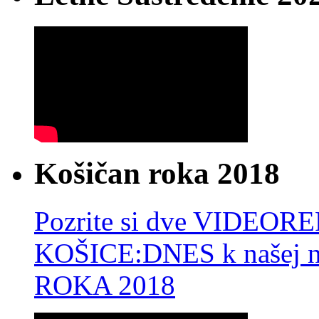
Košičan roka 2018
Pozrite si dve VIDEO
KOŠICE:DNES k našej 
ROKA 2018