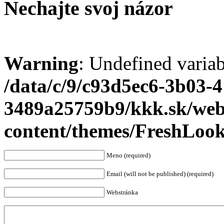
Nechajte svoj názor
Warning
: Undefined varia
/data/c/9/c93d5ec6-3b03-
3489a25759b9/kkk.sk/we
content/themes/FreshLoo
Meno (required)
Email (will not be published) (required)
Webstránka