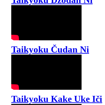
Taikyoku Čudan Ni
Taikyoku Kake Uke Iči