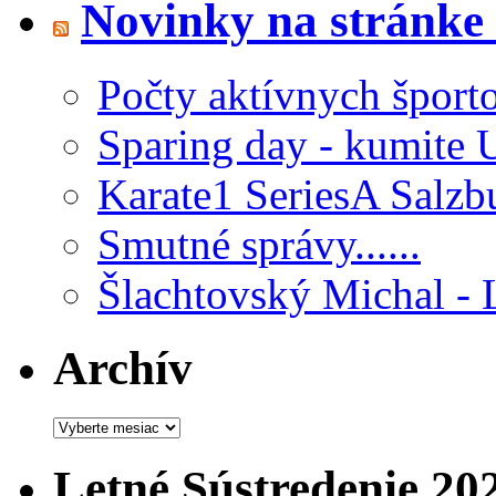
Novinky na stránk
Počty aktívnych šport
Sparing day - kumite 
Karate1 SeriesA Salzb
Smutné správy......
Šlachtovský Michal - 
Archív
Archív
Letné Sústredenie 20