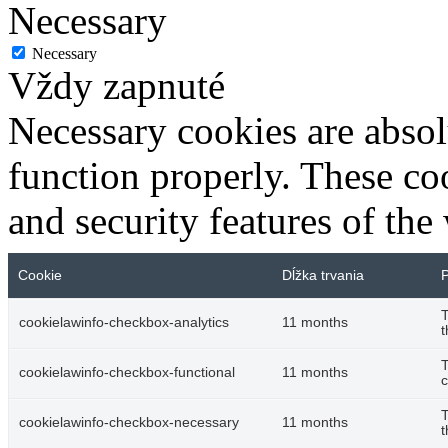
Necessary
Necessary
Vždy zapnuté
Necessary cookies are absolu
function properly. These coo
and security features of th
Cookie
Dĺžka trvania
P
T
cookielawinfo-checkbox-analytics
11 months
t
T
cookielawinfo-checkbox-functional
11 months
c
T
cookielawinfo-checkbox-necessary
11 months
t