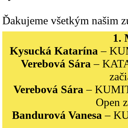
Ďakujeme všetkým našim z
1.
Kysucká Katarína
– KUM
Verebová Sára
– KATA 
zač
Verebová Sára
– KUMITE
Open z
Bandurová Vanesa
– KU