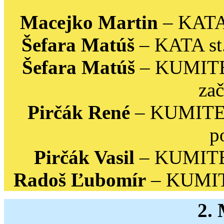
Macejko Martin
– KATA 
Šefara Matúš
– KATA st.
Šefara Matúš
– KUMITE s
zač
Pirčák René
– KUMITE s
p
Pirčák Vasil
– KUMITE 
Radoš Ľubomír
– KUMITE
2.