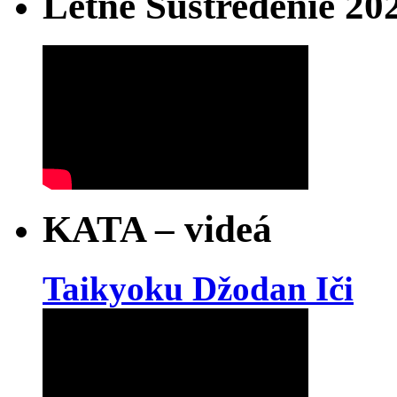
Letné Sústredenie 20
KATA – videá
Taikyoku Džodan Iči