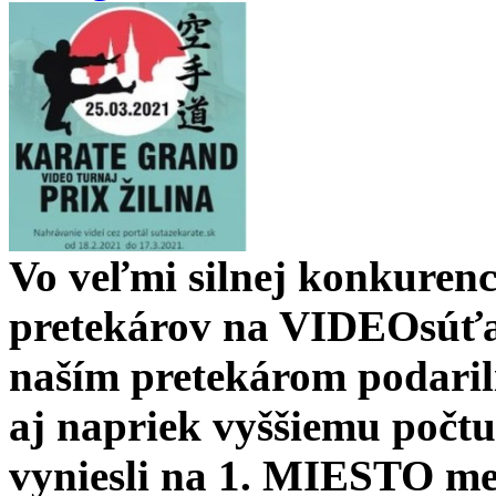
Vo veľmi silnej konkurenc
pretekárov na VIDEOsúťaž
naším pretekárom podarili
aj napriek vyššiemu počtu
vyniesli na
1. MIESTO
med