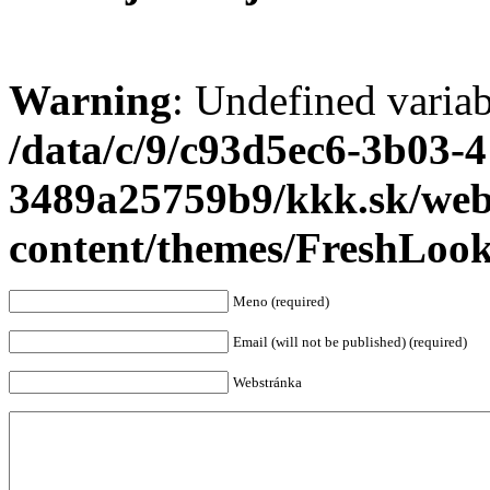
Warning
: Undefined varia
/data/c/9/c93d5ec6-3b03-
3489a25759b9/kkk.sk/we
content/themes/FreshLoo
Meno (required)
Email (will not be published) (required)
Webstránka