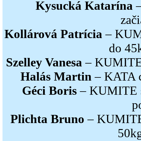
Kysucká Katarína
–
zač
Kollárová Patrícia
– KUMI
do 45k
Szelley Vanesa
– KUMITE 
Halás Martin
– KATA ch
Géci Boris
– KUMITE st
p
Plichta Bruno
– KUMITE m
50kg