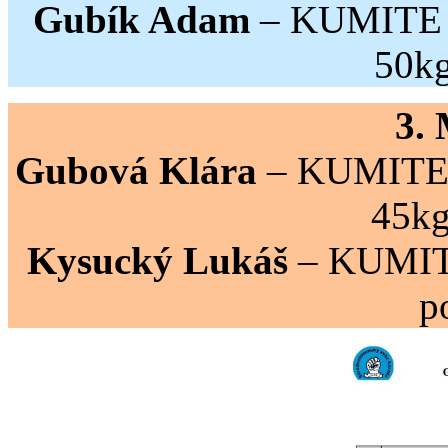
Gubík Adam
– KUMITE ml
50kg
3.
Gubová Klára
– KUMITE m
45kg
Kysucký Lukáš
– KUMITE 
p