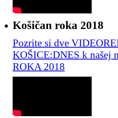
Košičan roka 2018
Pozrite si dve VIDEO
KOŠICE:DNES k našej 
ROKA 2018