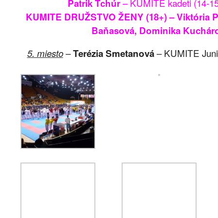
– KUMITE kadeti (14-15 
Patrik Tchúr
KUMITE DRUŽSTVO ŽENY (18+) – Viktória Pil
Baňasová, Dominika Kuchár
–
– KUMITE Junio
5. miesto
Terézia Smetanová