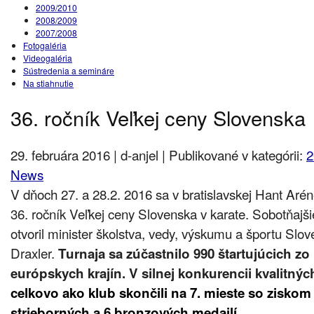
2009/2010
2008/2009
2007/2008
Fotogaléria
Videogaléria
Sústredenia a semináre
Na stiahnutie
36. ročník Veľkej ceny Slovenska
29. februára 2016 | d-anjel | Publikované v kategórii:
2
News
V dňoch 27. a 28.2. 2016 sa v bratislavskej Hant Aré
36. ročník Veľkej ceny Slovenska v karate. Sobotňajši
otvoril minister školstva, vedy, výskumu a športu Slov
Draxler.
Turnaja sa zúčastnilo 990 štartujúcich zo
európskych krajín. V silnej konkurencii kvalitný
celkovo ako klub skončili na 7. mieste so ziskom 
strieborných a 6 bronzových medailí.