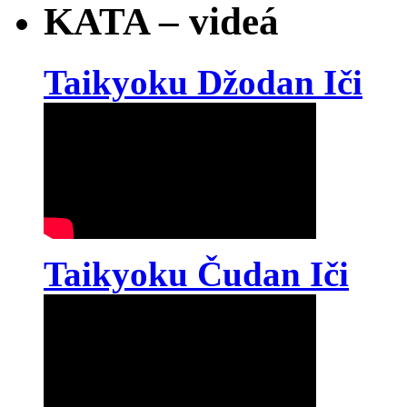
KATA – videá
Taikyoku Džodan Iči
Taikyoku Čudan Iči