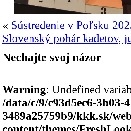
«
Sústredenie v Poľsku 202
Slovenský pohár kadetov, j
Nechajte svoj názor
Warning
: Undefined varia
/data/c/9/c93d5ec6-3b03-
3489a25759b9/kkk.sk/we
content/themes/FreshLoo