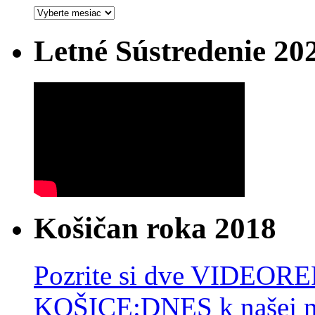
Archív
Letné Sústredenie 20
Košičan roka 2018
Pozrite si dve VIDEO
KOŠICE:DNES k našej 