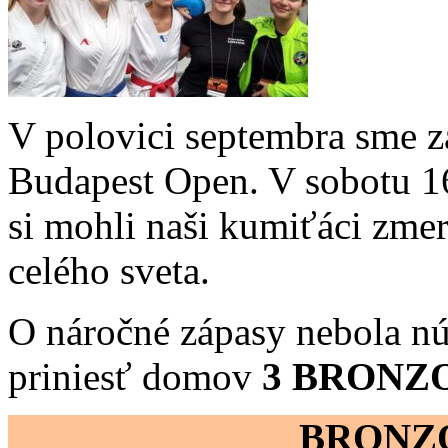
V polovici septembra sme za
Budapest Open. V sobotu 16
si mohli naši kumiťáci zmer
celého sveta.
O náročné zápasy nebola núd
priniesť domov
3 BRONZ
BRONZ