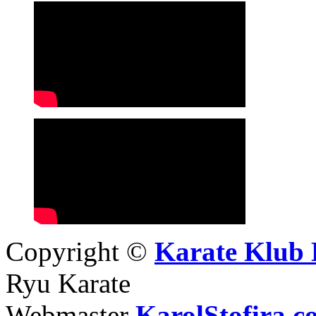
Copyright ©
Karate Klub 
Ryu Karate
Webmaster
KarolStofira.c