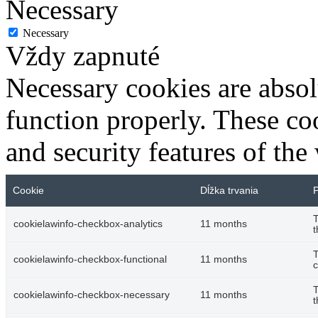
Necessary
Necessary
Vždy zapnuté
Necessary cookies are absolu
function properly. These coo
and security features of th
Cookie
Dĺžka trvania
P
T
cookielawinfo-checkbox-analytics
11 months
t
T
cookielawinfo-checkbox-functional
11 months
c
T
cookielawinfo-checkbox-necessary
11 months
t