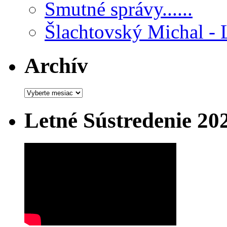
Smutné správy......
Šlachtovský Michal - 
Archív
Archív
Letné Sústredenie 20