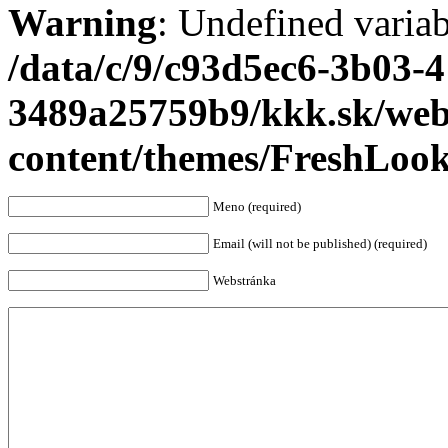
Warning
: Undefined varia
/data/c/9/c93d5ec6-3b03-
3489a25759b9/kkk.sk/we
content/themes/FreshLoo
Meno (required)
Email (will not be published) (required)
Webstránka