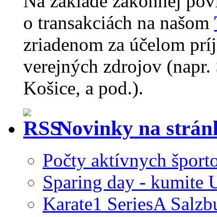
Na základe zákonnej pov
o transakciách na našom
zriadenom za účelom príj
verejných zdrojov (napr.
Košice, a pod.).
Novinky na strá
Počty aktívnych šport
Sparing day - kumite 
Karate1 SeriesA Salzb