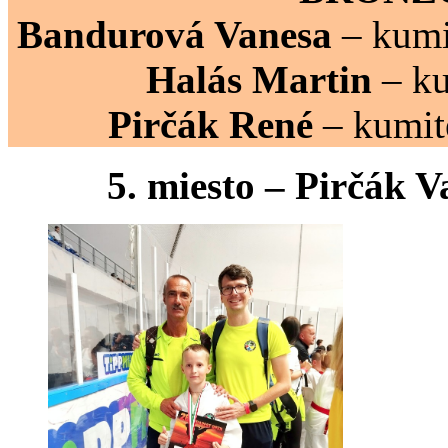
Bandurová Vanesa
– kumit
Halás Martin
– ku
Pirčák René
– kumit
5. miesto – Pirčák Va