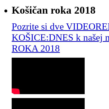
Košičan roka 2018
Pozrite si dve VIDEO
KOŠICE:DNES k našej 
ROKA 2018