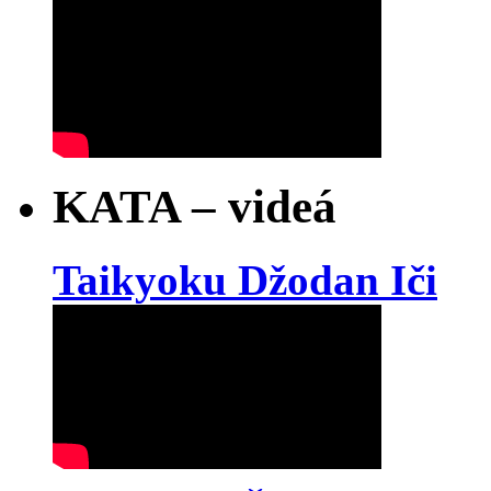
KATA – videá
Taikyoku Džodan Iči