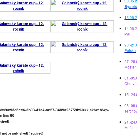
30.05.2
Bystri
13.06.2
14.06.
kyu
20.-21.
Poľsko
27.-28.
Mošten
01.-05.
Chorvá
15.-24
08.-09.
a/c/9/c93d5ec6-3b03-41a4-ae27-3489a25759b9/kkk.sk/web/wp-
Tercho
n line
60
uired)
21.-24.
Mošten
l not be published) (required)