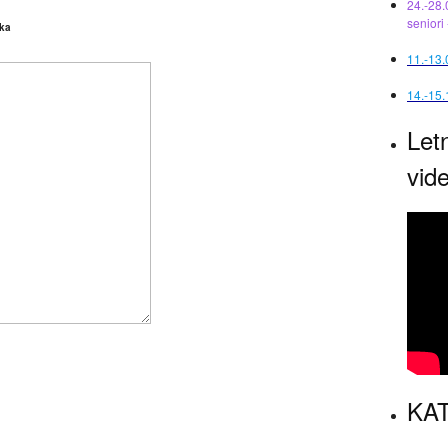
24.-28.
seniori
ka
11.-13
14.-15.
Let
vid
KAT