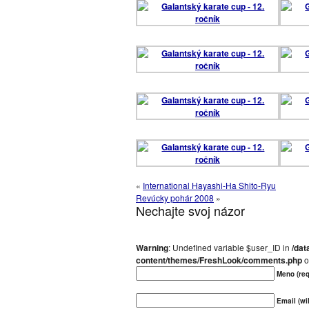
«
International Hayashi-Ha Shito-Ryu
Revúcky pohár 2008
»
Nechajte svoj názor
Warning
: Undefined variable $user_ID in
/dat
content/themes/FreshLook/comments.php
o
Meno (req
Email (wil