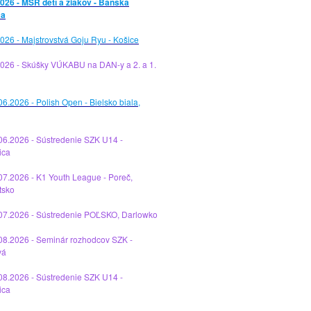
026 - MSR detí a žiakov - Banská
ca
026 - Majstrovstvá Goju Ryu - Košice
2026 - Skúšky VÚKABU na DAN-y a 2. a 1.
06.2026 - Polish Open - Bielsko biala,
06.2026 - Sústredenie SZK U14 -
ica
07.2026 - K1 Youth League - Poreč,
tsko
.07.2026 - Sústredenie POĽSKO, Darlowko
08.2026 - Seminár rozhodcov SZK -
vá
08.2026 - Sústredenie SZK U14 -
ica