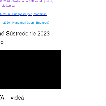
08.2026 - Sústredenie SZK kadeti, juniori,
 - Moštenica
.09.2026 - Budapest Open, Maďarsko
11.2026 - Hungarian Open - Budapešť
né Sústredenie 2023 –
eo
A – videá