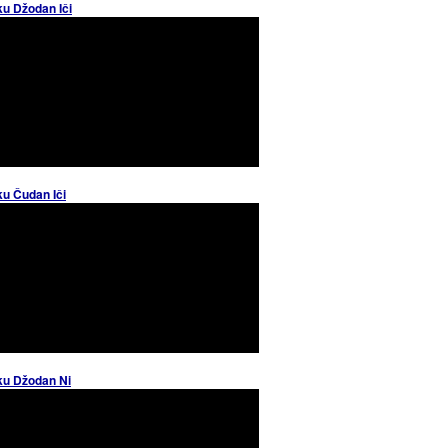
ku Džodan Iči
ku Čudan Iči
ku Džodan Ni