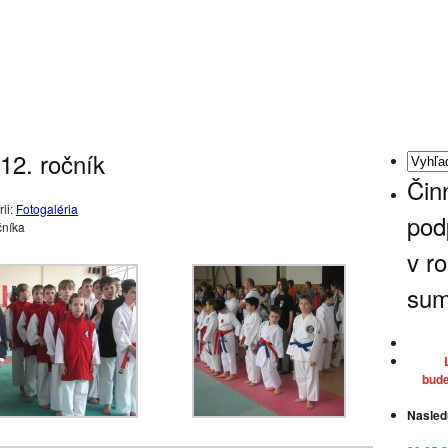
12. ročník
Čin
ii:
Fotogaléria
pod
čníka
v r
sum
bude
Nasled