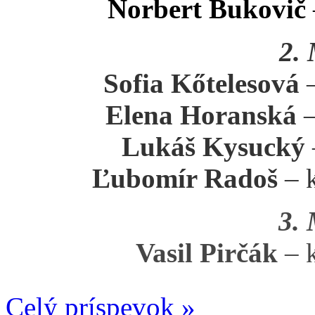
Norbert Bukovič
2.
Sofia Kőtelesová
–
Elena Horanská
–
Lukáš Kysucký
Ľubomír Radoš
– k
3.
Vasil Pirčák
– k
Celý príspevok »