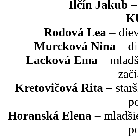
Ilčín Jakub
–
K
Rodová Lea
– diev
Murcková Nina
– di
Lacková Ema
– mladš
zač
Kretovičová Rita
– star
p
Horanská Elena
– mladši
p