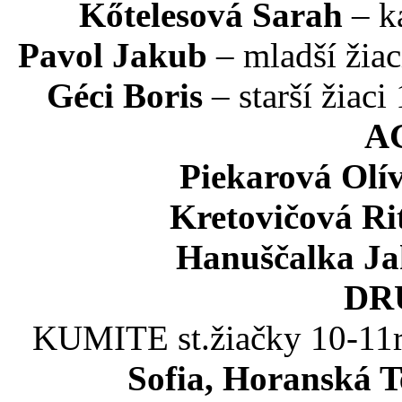
Kőtelesová Sarah
– k
Pavol Jakub
– mladší žiac
Géci Boris
– starší žiac
A
Piekarová Olív
Kretovičová Ri
Hanuščalka J
DR
KUMITE st.žiačky 10-11r
Sofia, Horanská T