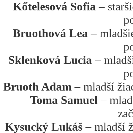
Kőtelesová Sofia
– starš
p
Bruothová Lea
– mladši
p
Sklenková Lucia
– mladš
p
Bruoth Adam
– mladší žia
Toma Samuel
– mladš
zač
Kysucký Lukáš
– mladší ž