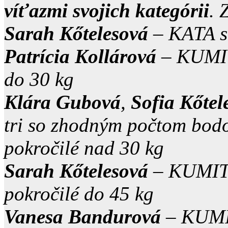
víťazmi svojich kategórii
. 
Sarah Kőtelesová
– KATA st
Patrícia Kollárová
– KUMITE
do 30 kg
Klára Gubová
,
Sofia Kőtel
tri so zhodným počtom bod
pokročilé nad 30 kg
Sarah Kőtelesová
– KUMITE 
pokročilé do 45 kg
Vanesa Bandurová
– KUMIT