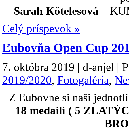
Sarah Kőtelesová
– KUM
Celý príspevok »
Ľubovňa Open Cup 20
7. októbra 2019 | d-anjel | 
2019/2020
,
Fotogaléria
,
Ne
Z Ľubovne si naši jednotli
18 medailí (
5 ZLATÝC
BRO