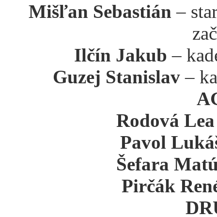
Mišľan Sebastián
– sta
zač
Ilčín Jakub
– kad
Guzej Stanislav
– ka
A
Rodová Lea
Pavol Luká
Šefara Matú
Pirčák Ren
DR