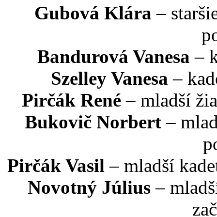
Gubová Klára
– starši
p
Bandurová Vanesa
– k
Szelley Vanesa
– kad
Pirčák René
– mladší žia
Bukovič Norbert
– mlad
p
Pirčák Vasil
– mladší kade
Novotný Július
– mladší
zač