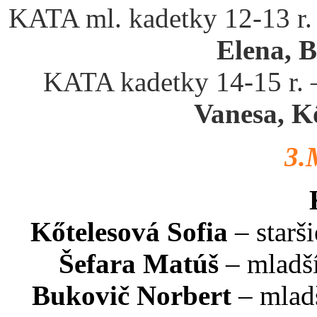
KATA ml. kadetky 12-13 r.
Elena, 
KATA kadetky 14-15 r.
Vanesa, K
3.
Kőtelesová Sofia
– starš
Šefara Matúš
– mladší
Bukovič Norbert
– mladš