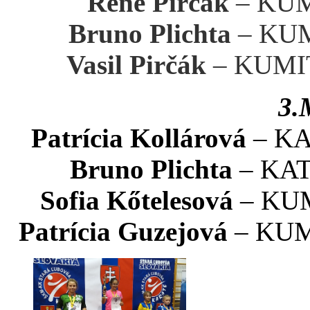
René Pirčák
– KUMI
Bruno Plichta
– KUMI
Vasil Pirčák
– KUMITE
3.
Patrícia Kollárová
– KAT
Bruno Plichta
– KATA 
Sofia Kőtelesová
– KUMI
Patrícia Guzejová
– KUMI