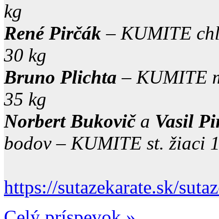
kg
René Pirčák
– KUMITE chlap
30 kg
Bruno Plichta
– KUMITE ml.
35 kg
Norbert Bukovič
a
Vasil Pi
bodov – KUMITE st. žiaci 1
https://sutazekarate.sk/sut
Celý príspevok »