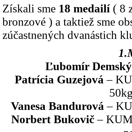
Získali sme
18 medailí
( 8 
bronzové ) a taktiež sme ob
zúčastnených dvanástich kl
1.
Ľubomír Demský
Patrícia Guzejová
– KUM
50kg
Vanesa Bandurová
– KUM
Norbert Bukovič
– KUMIT