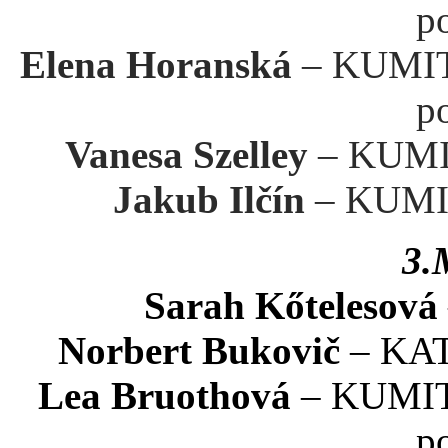
p
Elena Horanská
– KUMITE
p
Vanesa Szelley
– KUMIT
Jakub Ilčín
– KUMIT
3.
Sarah Kőtelesová
Norbert Bukovič
– KATA
Lea Bruothová
– KUMITE
p