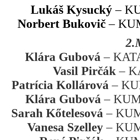
Lukáš Kysucký
– KUM
Norbert Bukovič
– KUMI
2.
Klára Gubová
– KATA 
Vasil Pirčák
– KA
Patrícia Kollárová
– KUM
Klára Gubová
– KUMIT
Sarah Kőtelesová
– KUMI
Vanesa Szelley
– KUMI