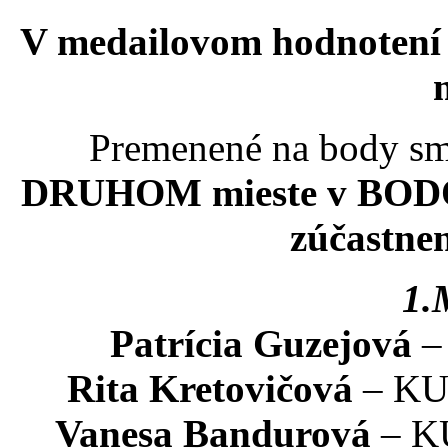
V
medailovom
hodnotení 
Premenené na body sm
DRUHOM mieste v BODO
zúčastnen
1.
Patrícia Guzejová
– 
Rita Kretovičová
– KUM
Vanesa Bandurová
– KU