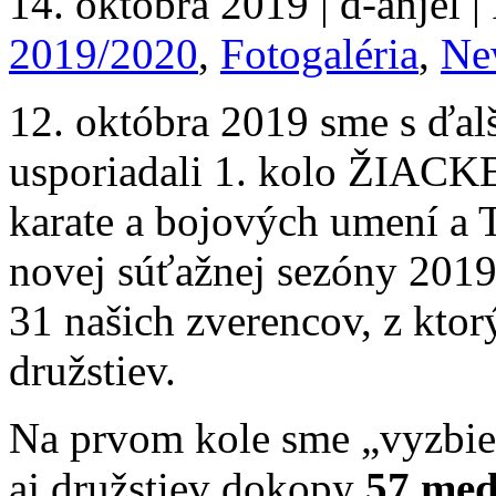
14. októbra 2019 | d-anjel |
2019/2020
,
Fotogaléria
,
Ne
12. októbra 2019 sme s ďal
usporiadali 1. kolo ŽIACK
karate a bojových umení a T
novej súťažnej sezóny 2019
31 našich zverencov, z ktor
družstiev.
Na prvom kole sme „vyzbier
aj družstiev dokopy
57 med