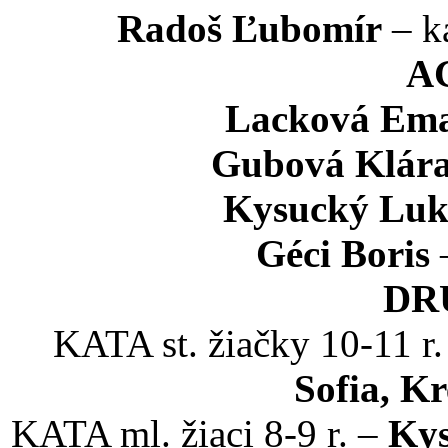
Radoš Ľubomír
– k
A
Lacková Em
Gubová Klár
Kysucký Luk
Géci Boris
–
DR
KATA st. žiačky 10-11 r
Sofia, Kr
KATA ml. žiaci 8-9 r. –
Kys