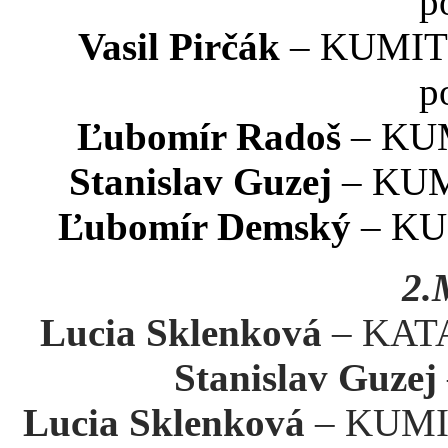
p
Vasil Pirčák
– KUMITE 
p
Ľubomír Radoš
– KUM
Stanislav Guzej
– KUMI
Ľubomír Demský
– KUM
2.
Lucia Sklenková
– KATA 
Stanislav Guzej
Lucia Sklenková
– KUMIT