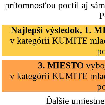
prítomnosťou poctil aj sám
P
Najlepší výsledok,
1. M
v kategórii KUMITE mladš
po
3. MIESTO
vybo
v kategórii KUMITE mladš
po
Ďalšie umiestne