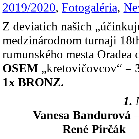
2019/2020
,
Fotogaléria
,
Ne
Z deviatich našich „účinkuj
medzinárodnom turnaji 18t
rumunského mesta Oradea d
OSEM
„kretovičovcov“ =
1x BRONZ.
1.
Vanesa Bandurová
–
René Pirčák
– 