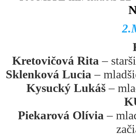
N
2.
Kretovičová Rita
– starš
Sklenková Lucia
– mladši
Kysucký Lukáš
– mlad
K
Piekarová Olívia
– mlad
zač