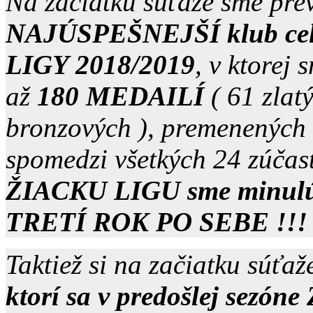
Na začiatku súťaže sme pre
NAJÚSPEŠNEJŠÍ klub
ce
LIGY 2018/2019
, v ktorej 
až
180 MEDAILÍ
( 61 zlat
bronzových ), premenených
spomedzi všetkých 24 zúčas
ŽIACKU LIGU sme minulú 
TRETÍ ROK PO SEBE !!!
Taktiež si na začiatku súťaž
ktorí sa v predošlej sezó