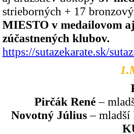
strieborných + 17 bronzovýc
MIESTO
v medailovom a
zúčastnených klubov.
https://sutazekarate.sk/sut
1.
Pirčák René
– mladší
Novotný Július
– mladší 
K