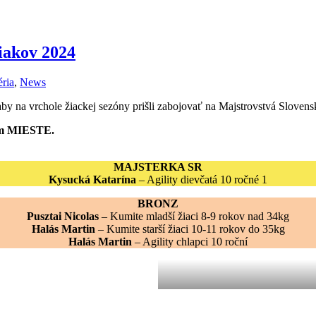
žiakov 2024
éria
,
News
by na vrchole žiackej sezóny prišli zabojovať na Majstrovstvá Slovenske
tom MIESTE.
MAJSTERKA SR
Kysucká Katarína
– Agility dievčatá 10 ročné 1
BRONZ
Pusztai Nicolas
– Kumite mladší žiaci 8-9 rokov nad 34kg
Halás Martin
– Kumite starší žiaci 10-11 rokov do 35kg
Halás Martin
– Agility chlapci 10 roční