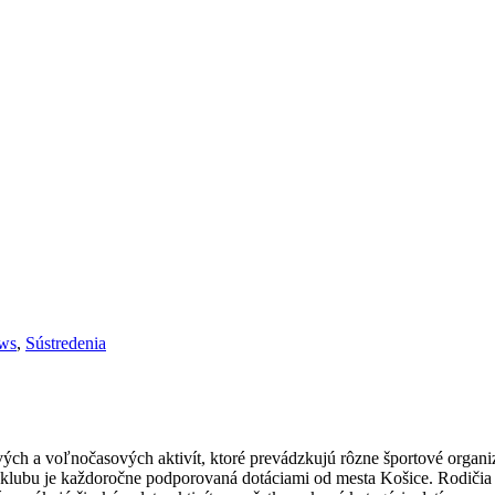
ws
,
Sústredenia
ých a voľnočasových aktivít, ktoré prevádzkujú rôzne športové organiz
o klubu je každoročne podporovaná dotáciami od mesta Košice. Rodiči