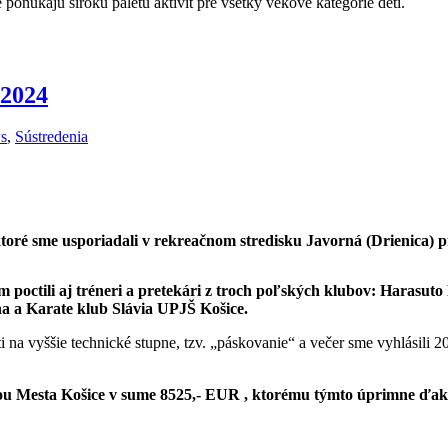
ponúkajú širokú paletu aktivít pre všetky vekové kategórie detí.
2024
s
,
Sústredenia
 ktoré sme usporiadali v rekreačnom stredisku Javorná (Drienica) p
octili aj tréneri a pretekári z
troch poľských klubov: Harasuto 
a a Karate klub Slávia UPJŠ Košice.
i na vyššie technické stupne, tzv. „páskovanie“ a večer sme vyhlásili 
ciou Mesta Košice v sume 8525,- EUR , ktorému týmto úprimne ďa