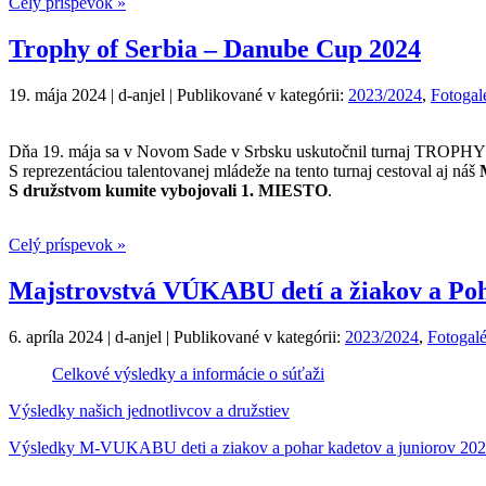
Celý príspevok »
Trophy of Serbia – Danube Cup 2024
19. mája 2024 | d-anjel | Publikované v kategórii:
2023/2024
,
Fotogal
Dňa 19. mája sa v Novom Sade v Srbsku uskutočnil turnaj 
S reprezentáciou talentovanej mládeže na tento turnaj cestoval aj náš
S družstvom kumite vybojovali 1. MIESTO
.
Celý príspevok »
Majstrovstvá VÚKABU detí a žiakov a Po
6. apríla 2024 | d-anjel | Publikované v kategórii:
2023/2024
,
Fotogalé
Celkové výsledky a informácie o súťaži
Výsledky našich jednotlivcov a družstiev
Výsledky M-VUKABU deti a ziakov a pohar kadetov a juniorov 20