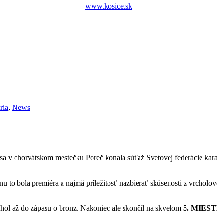
www.kosice.sk
ria
,
News
 sa v chorvátskom mestečku Poreč konala súťaž Svetovej federácie ka
nu to bola premiéra a najmä príležitosť nazbierať skúsenosti z vrcholové
iahol až do zápasu o bronz. Nakoniec ale skončil na skvelom
5. MIEST