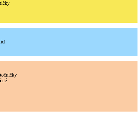
níčky
íci
točníčky
čilé