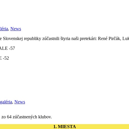
léria
,
News
 Slovenskej republiky zúčastnili štyria naši pretekári: René Pirčák, Lu
LE -57
 -52
galéria
,
News
E zo 64 zúčastnených klubov.
1. MIESTA