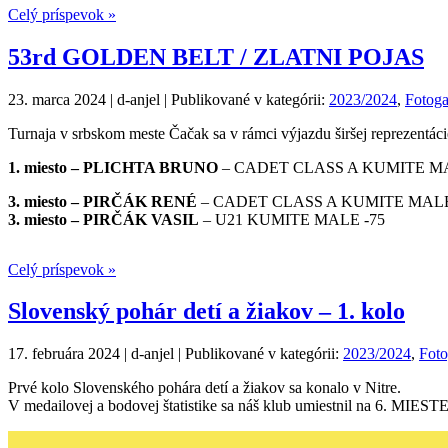
Celý príspevok »
53rd GOLDEN BELT / ZLATNI POJAS
23. marca 2024 | d-anjel | Publikované v kategórii:
2023/2024
,
Fotoga
Turnaja v srbskom meste Čačak sa v rámci výjazdu širšej reprezentácie
1. miesto – PLICHTA BRUNO
– CADET CLASS A KUMITE MA
3. miesto – PIRČÁK RENÉ
– CADET CLASS A KUMITE MALE
3. miesto – PIRČÁK VASIL
– U21 KUMITE MALE -75
Celý príspevok »
Slovenský pohár detí a žiakov – 1. kolo
17. februára 2024 | d-anjel | Publikované v kategórii:
2023/2024
,
Foto
Prvé kolo Slovenského pohára detí a žiakov sa konalo v Nitre.
V medailovej a bodovej štatistike sa náš klub umiestnil na 6. MIEST