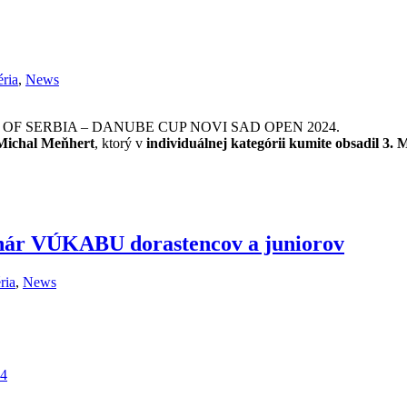
éria
,
News
TROPHY OF SERBIA – DANUBE CUP NOVI SAD OPEN 2024.
Michal Meňhert
, ktorý v
individuálnej kategórii kumite obsadil 3
hár VÚKABU dorastencov a juniorov
ria
,
News
24