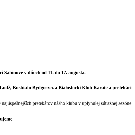
ri Sabinove v dňoch od 11. do 17. augusta.
Lodž, Bushi-do Bydgoszcz a Białostocki Klub Karate
a pretekári
20 najúspešnejších pretekárov nášho klubu v uplynulej súťažnej sezóne
kujeme.