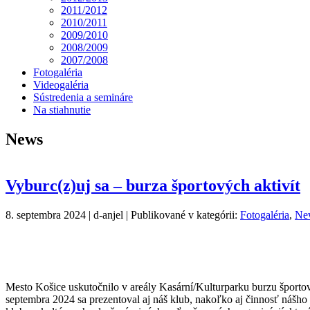
2011/2012
2010/2011
2009/2010
2008/2009
2007/2008
Fotogaléria
Videogaléria
Sústredenia a semináre
Na stiahnutie
News
Vyburc(z)uj sa – burza športových aktivít
8. septembra 2024 | d-anjel | Publikované v kategórii:
Fotogaléria
,
Ne
Mesto Košice uskutočnilo v areály Kasární/Kulturparku burzu športov
septembra 2024 sa prezentoval aj náš klub, nakoľko aj činnosť nášh