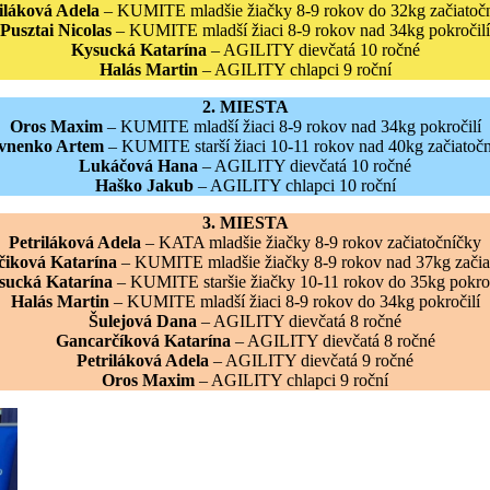
iláková Adela
– KUMITE mladšie žiačky 8-9 rokov do 32kg začiatoč
Pusztai Nicolas
– KUMITE mladší žiaci 8-9 rokov nad 34kg pokročilí
Kysucká Katarína
– AGILITY dievčatá 10 ročné
Halás Martin
– AGILITY chlapci 9 roční
2. MIESTA
Oros Maxim
– KUMITE mladší žiaci 8-9 rokov nad 34kg pokročilí
vnenko Artem
– KUMITE starší žiaci 10-11 rokov nad 40kg začiatočn
Lukáčová Hana
– AGILITY dievčatá 10 ročné
Haško Jakub
– AGILITY chlapci 10 roční
3. MIESTA
Petriláková Adela
– KATA mladšie žiačky 8-9 rokov začiatočníčky
iková Katarína
– KUMITE mladšie žiačky 8-9 rokov nad 37kg začia
sucká Katarína
– KUMITE staršie žiačky 10-11 rokov do 35kg pokro
Halás Martin
– KUMITE mladší žiaci 8-9 rokov do 34kg pokročilí
Šulejová Dana
– AGILITY dievčatá 8 ročné
Gancarčíková Katarína
– AGILITY dievčatá 8 ročné
Petriláková Adela
– AGILITY dievčatá 9 ročné
Oros Maxim
– AGILITY chlapci 9 roční