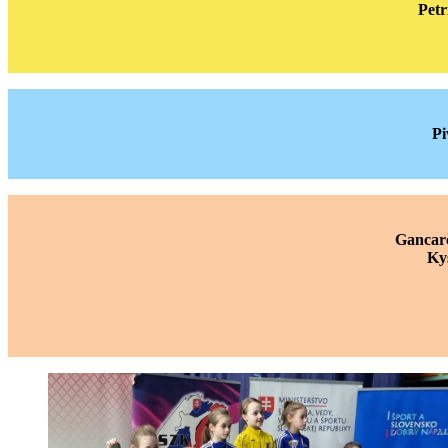
Petr
Pi
Gancarč
Ky