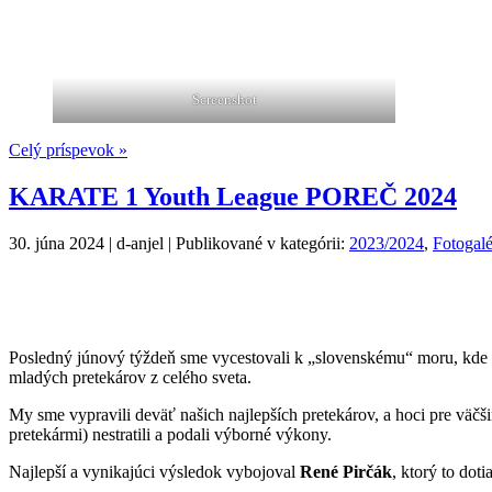
Screenshot
Celý príspevok »
KARATE 1 Youth League POREČ 2024
30. júna 2024 | d-anjel | Publikované v kategórii:
2023/2024
,
Fotogalé
Posledný júnový týždeň sme vycestovali k „slovenskému“ moru, kde
mladých pretekárov z celého sveta.
My sme vypravili deväť našich najlepších pretekárov, a hoci pre väčši
pretekármi) nestratili a podali výborné výkony.
Najlepší a vynikajúci výsledok vybojoval
René Pirčák
, ktorý to dot