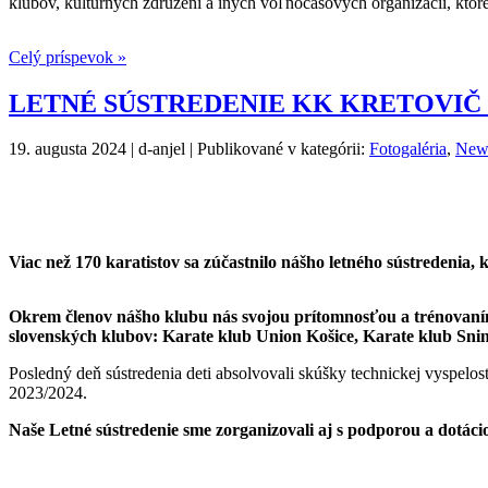
klubov, kultúrnych združení a iných voľnočasových organizácií, ktoré 
Celý príspevok »
LETNÉ SÚSTREDENIE KK KRETOVIČ 
19. augusta 2024 | d-anjel | Publikované v kategórii:
Fotogaléria
,
New
Viac než 170 karatistov sa zúčastnilo nášho letného sústredenia,
Okrem členov nášho klubu nás svojou prítomnosťou a trénovaním p
slovenských klubov: Karate klub Union Košice, Karate klub Snin
Posledný deň sústredenia deti absolvovali skúšky technickej vyspelost
2023/2024.
Naše Letné sústredenie sme zorganizovali aj s podporou a dotá